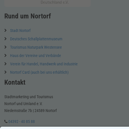
Rund um Nortorf
Stadt Nortorf
Deutsches Schallplattenmuseum
Tourismus Naturpark Westensee
Haus der Vereine und Verbände
Verein für Handel, Handwerk und Industrie
Nortorf Card (auch bei uns erhältlich)
Kontakt
Stadtmarketing und Tourismus
Nortorf und Umland e.V.
Niedernstraße 7b | 24589 Nortorf
04392 - 40 85 88
E-Mail schreiben