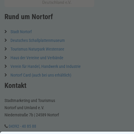
Rund um Nortorf
Stadt Nortorf
Deutsches Schallplattenmuseum
Tourismus Naturpark Westensee
Haus der Vereine und Verbände
Verein für Handel, Handwerk und Industrie
Nortorf Card (auch bei uns erhältlich)
Kontakt
Stadtmarketing und Tourismus
Nortorf und Umland e.V.
Niedernstraße 7b | 24589 Nortorf
04392 - 40 85 88
E-Mail schreiben