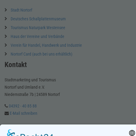
Stadt Nortorf
Deutsches Schallplattenmuseum
Tourismus Naturpark Westensee
Haus der Vereine und Verbände
Verein für Handel, Handwerk und Industrie
Nortorf Card (auch bei uns erhältlich)
Kontakt
Stadtmarketing und Tourismus
Nortorf und Umland e.V.
Niedernstraße 7b | 24589 Nortorf
04392 - 40 85 88
E-Mail schreiben
Notdienstapotheke und Apotheke finden