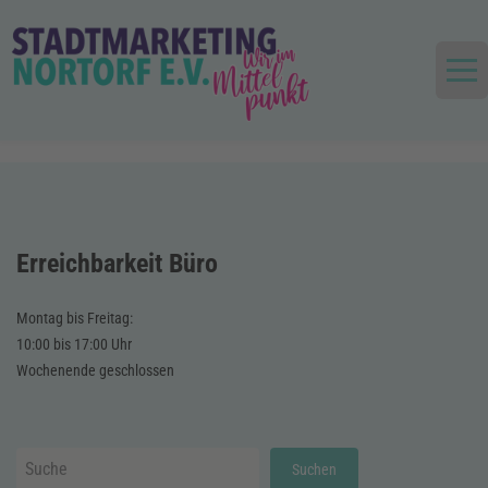
Skip
to
content
Die Stadt im Mittelpunkt
Stadtmarketing und Tourismus
Nortorf und Umland e.V.
Erreichbarkeit Büro
Montag bis Freitag:
10:00 bis 17:00 Uhr
Wochenende geschlossen
Suchen
Suchen