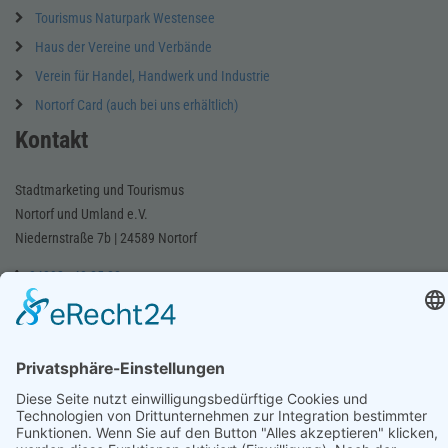
Tourismus Naturpark Westensee
Haus der Vereine und Verbände
Verein für Handel, Handwerk und Industrie
Nortorf Card (auch bei uns erhältlich)
Kontakt
Stadtmarketing und Tourismus
Nortorf und Umland e.V.
Niedernstraße 7b | 24589 Nortorf
04392 - 40 85 88
E-Mail schreiben
Notdienstapotheke und Apotheke finden
Notdienstapotheke finden
Apotheke finden