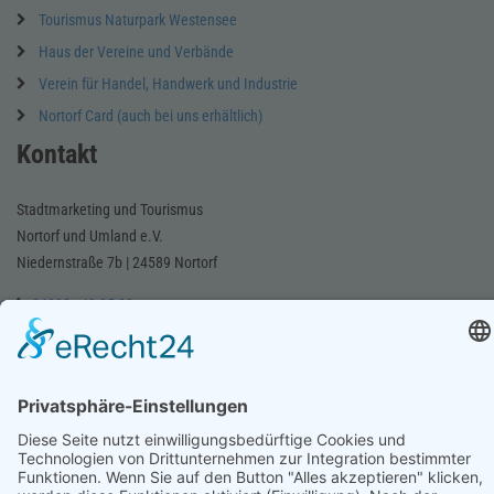
Tourismus Naturpark Westensee
Haus der Vereine und Verbände
Verein für Handel, Handwerk und Industrie
Nortorf Card (auch bei uns erhältlich)
Kontakt
Stadtmarketing und Tourismus
Nortorf und Umland e.V.
Niedernstraße 7b | 24589 Nortorf
04392 - 40 85 88
E-Mail schreiben
Notdienstapotheke und Apotheke finden
Notdienstapotheke finden
Apotheke finden