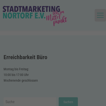
Skip
to
content
Die Stadt im Mittelpunkt
Stadtmarketing und Tourismus
Nortorf und Umland e.V.
Erreichbarkeit Büro
Montag bis Freitag:
10:00 bis 17:00 Uhr
Wochenende geschlossen
Suchen
Suchen