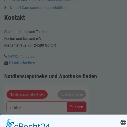
Nortorf Card (auch bei uns erhältlich)
Kontakt
Stadtmarketing und Tourismus
Nortorf und Umland e.V.
Niedernstraße 7b | 24589 Nortorf
04392 - 40 85 88
E-Mail schreiben
Notdienstapotheke und Apotheke finden
Notdienstapotheke finden
Apotheke finden
Suchen
Ein Service von: