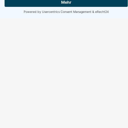
Erreichbarkeit Büro
Montag bis Freitag:
10:00 bis 17:00 Uhr
Wochenende geschlossen
Suchen
Suchen
Facebook
Instagram
WhatsApp
Rechtliches
Home
Impressum
Datenschutzerklärung
Kontakt