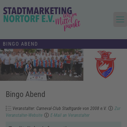
Skip
to
content
Die Stadt im Mittelpunkt
Stadtmarketing und Tourismus
BINGO ABEND
Nortorf und Umland e.V.
Bingo Abend
Veranstalter: Carneval-Club Stadtgarde von 2008 e.V.
Zur
Veranstalter-Website
E-Mail an Veranstalter