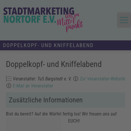
Skip
to
content
Die Stadt im Mittelpunkt
Stadtmarketing und Tourismus
DOPPELKOPF- UND KNIFFELABEND
Nortorf und Umland e.V.
Doppelkopf- und Kniffelabend
Veranstalter: TuS Bargstedt e. V.
Zur Veranstalter-Website
E-Mail an Veranstalter
Zusätzliche Informationen
Bist du bereit? Auf die Würfel fertig los! Wir freuen uns auf
EUCH!