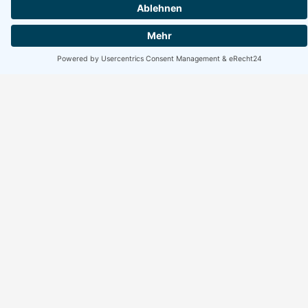
Erreichbarkeit Büro
Montag bis Freitag:
10:00 bis 17:00 Uhr
Wochenende geschlossen
Suchen
Suchen
Facebook
Instagram
WhatsApp
Rechtliches
Home
Impressum