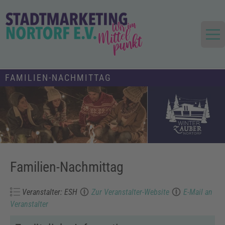
Skip
to
content
Die Stadt im Mittelpunkt
Stadtmarketing und Tourismus
FAMILIEN-NACHMITTAG
Nortorf und Umland e.V.
Familien-Nachmittag
Veranstalter: ESH
Zur Veranstalter-Website
E-Mail an
Veranstalter