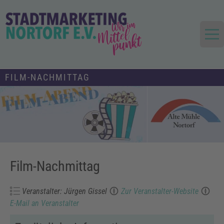
Skip
to
content
Die Stadt im Mittelpunkt
Stadtmarketing und Tourismus
FILM-NACHMITTAG
Nortorf und Umland e.V.
Film-Nachmittag
Veranstalter: Jürgen Gissel
Zur Veranstalter-Website
E-Mail an Veranstalter