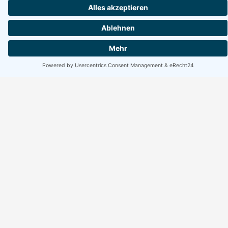
Erreichbarkeit Büro
Montag bis Freitag:
10:00 bis 17:00 Uhr
Wochenende geschlossen
Suchen
Suchen
Facebook
Instagram
WhatsApp
Rechtliches