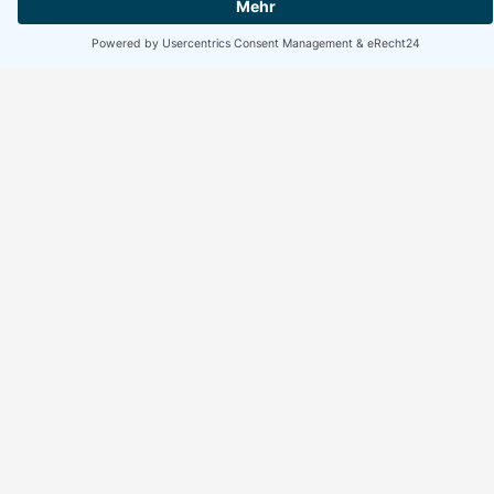
Erreichbarkeit Büro
Montag bis Freitag:
10:00 bis 17:00 Uhr
Wochenende geschlossen
Suchen
Suchen
Facebook
Instagram
WhatsApp
Rechtliches
Home
Impressum
Datenschutzerklärung