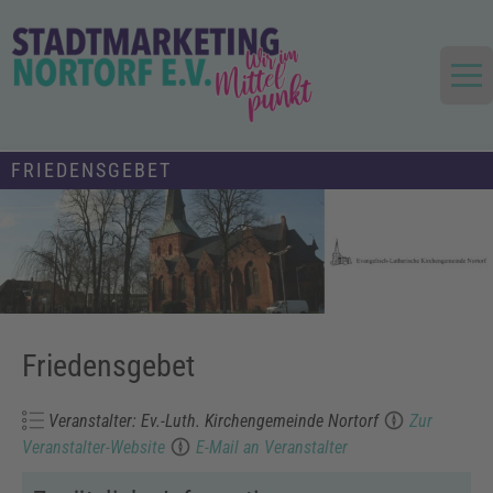
Skip
to
content
Die Stadt im Mittelpunkt
Stadtmarketing und Tourismus
FRIEDENSGEBET
Nortorf und Umland e.V.
Friedensgebet
Veranstalter: Ev.-Luth. Kirchengemeinde Nortorf
Zur
Veranstalter-Website
E-Mail an Veranstalter