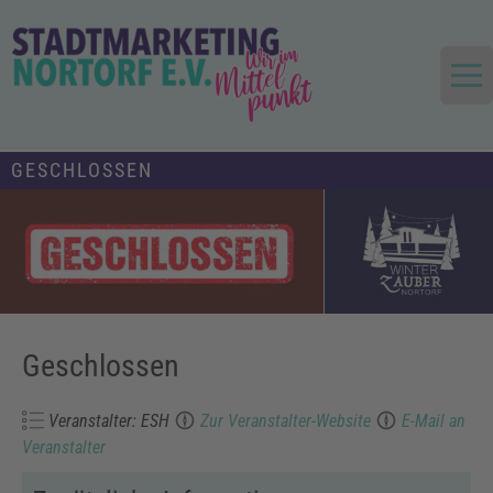
Skip
to
content
Die Stadt im Mittelpunkt
Stadtmarketing und Tourismus
GESCHLOSSEN
Nortorf und Umland e.V.
Geschlossen
Veranstalter: ESH
Zur Veranstalter-Website
E-Mail an
Veranstalter