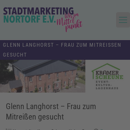
Skip
to
content
Die Stadt im Mittelpunkt
Stadtmarketing und Tourismus
GLENN LANGHORST – FRAU ZUM MITREISSEN G
Nortorf und Umland e.V.
ESUCHT
Glenn Langhorst – Frau zum
Mitreißen gesucht