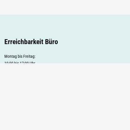
Erreichbarkeit Büro
Montag bis Freitag:
10:00 bis 17:00 Uhr
Wochenende geschlossen
Suchen
Suchen
Facebook
Instagram
WhatsApp
Rechtliches