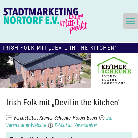
Skip
to
content
Die Stadt im Mittelpunkt
Stadtmarketing und Tourismus
IRISH FOLK MIT „DEVIL IN THE KITCHEN“
Nortorf und Umland e.V.
Irish Folk mit „Devil in the kitchen“
Veranstalter: Kramer Scheune, Holger Bauer
Zur
Veranstalter-Website
E-Mail an Veranstalter