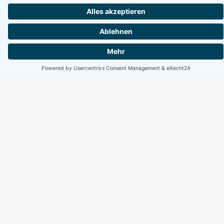
Erreichbarkeit Büro
Montag bis Freitag:
10:00 bis 17:00 Uhr
Wochenende geschlossen
Suchen
Suchen
Facebook
Instagram
WhatsApp
Rechtliches