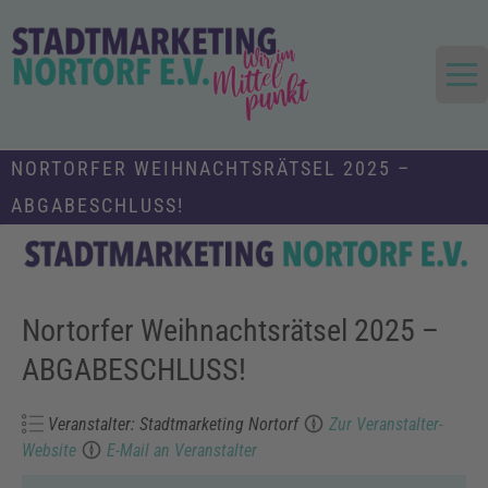
Skip
to
content
Die Stadt im Mittelpunkt
Stadtmarketing und Tourismus
NORTORFER WEIHNACHTSRÄTSEL 2025 –
Nortorf und Umland e.V.
ABGABESCHLUSS!
Nortorfer Weihnachtsrätsel 2025 –
ABGABESCHLUSS!
Veranstalter: Stadtmarketing Nortorf
Zur Veranstalter-
Website
E-Mail an Veranstalter