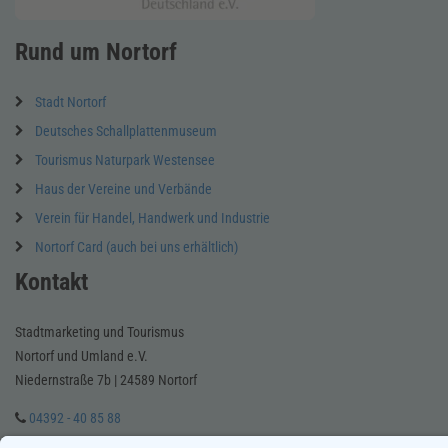
Rund um Nortorf
Stadt Nortorf
Deutsches Schallplattenmuseum
Tourismus Naturpark Westensee
Haus der Vereine und Verbände
Verein für Handel, Handwerk und Industrie
Nortorf Card (auch bei uns erhältlich)
Kontakt
Stadtmarketing und Tourismus
Nortorf und Umland e.V.
Niedernstraße 7b | 24589 Nortorf
04392 - 40 85 88
E-Mail schreiben