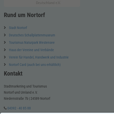
Rund um Nortorf
Stadt Nortorf
Deutsches Schallplattenmuseum
Tourismus Naturpark Westensee
Haus der Vereine und Verbände
Verein für Handel, Handwerk und Industrie
Nortorf Card (auch bei uns erhältlich)
Kontakt
Stadtmarketing und Tourismus
Nortorf und Umland e.V.
Niedernstraße 7b | 24589 Nortorf
04392 - 40 85 88