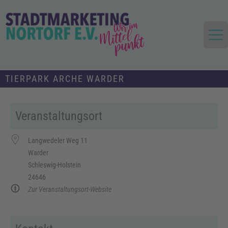
Skip
to
content
Die Stadt im Mittelpunkt
Stadtmarketing und Tourismus
TIERPARK ARCHE WARDER
Nortorf und Umland e.V.
Veranstaltungsort
Langwedeler Weg 11
Warder
Schleswig-Holstein
24646
Zur Veranstaltungsort-Website