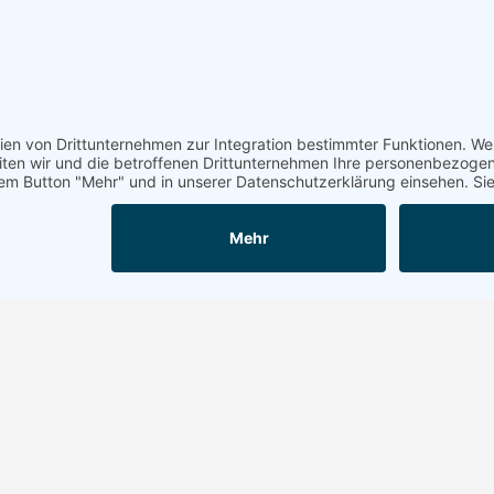
iches
Rund um Nortorf
Stadt Nortorf
ssum
Deutsches Schallplattenmuseum