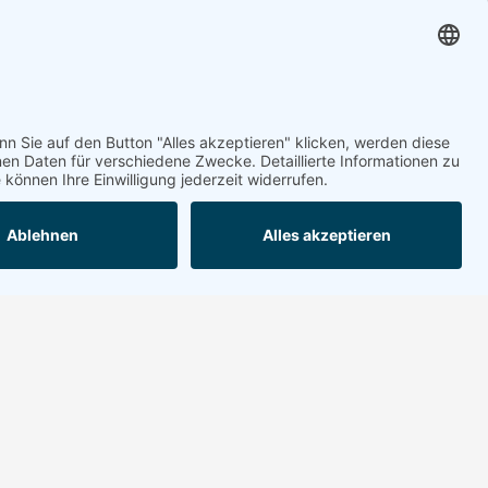
Kontakt
Stadtmarketing und Tourismus
Nortorf und Umland e.V.
Niedernstraße 7b | 24589 Nortorf