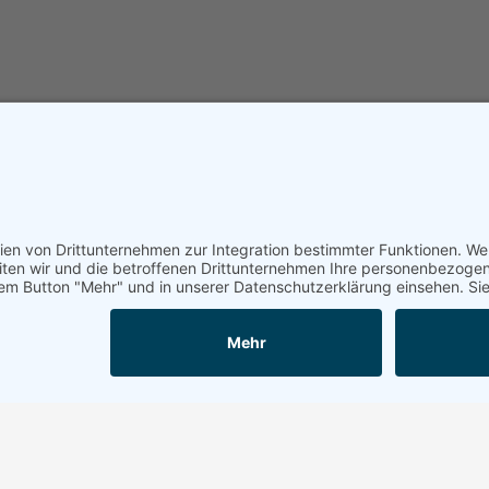
iches
Rund um Nortorf