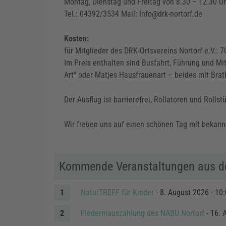
Montag, Dienstag und Freitag von 8.30 – 12.30 Uh
Tel.: 04392/3534 Mail: Info@drk-nortorf.de
Kosten:
für Mitglieder des DRK-Ortsvereins Nortorf e.V.: 7
Im Preis enthalten sind Busfahrt, Führung und M
Art“ oder Matjes Hausfrauenart – beides mit Bratk
Der Ausflug ist barrierefrei, Rollatoren und Rol
Wir freuen uns auf einen schönen Tag mit bekann
Kommende Veranstaltungen aus d
NaturTREFF für Kinder
- 8. August 2026 - 10:
Fledermauszählung des NABU Nortorf
- 16. 