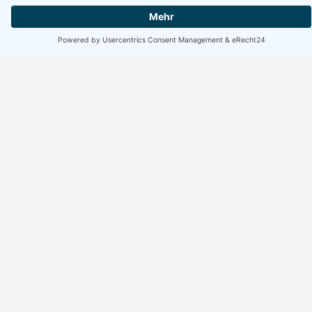
Erreichbarkeit Büro
Montag bis Freitag:
10:00 bis 17:00 Uhr
Wochenende geschlossen
Suchen
Suchen
Facebook
Instagram
WhatsApp
Rechtliches
Home
Impressum