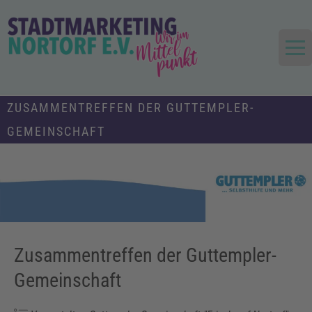
Skip
to
content
Die Stadt im Mittelpunkt
Stadtmarketing und Tourismus
ZUSAMMENTREFFEN DER GUTTEMPLER-
Nortorf und Umland e.V.
GEMEINSCHAFT
Zusammentreffen der Guttempler-
Gemeinschaft