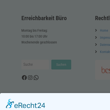
Erreichbarkeit Büro
Rechtl
Montag bis Freitag:
Home
10:00 bis 17:00 Uhr
Impre
Wochenende geschlossen
Datens
Kontak
Suchen
Suchen
Facebook
Instagram
WhatsApp