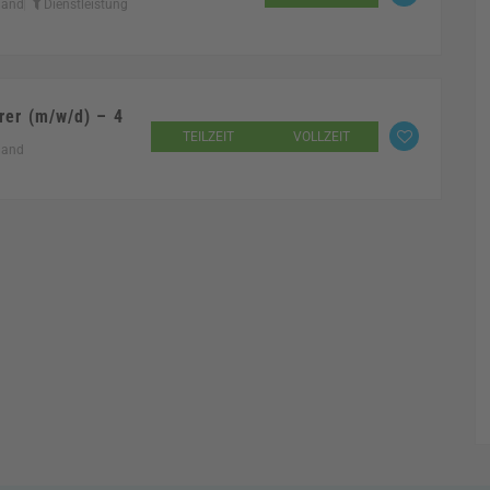
land
Dienstleistung
rer (m/w/d) – 4
TEILZEIT
VOLLZEIT
land