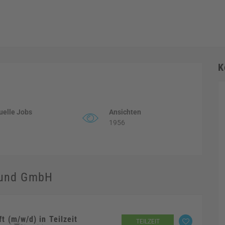
K
uelle Jobs
Ansichten
1956
rund GmbH
t (m/w/d) in Teilzeit
TEILZEIT