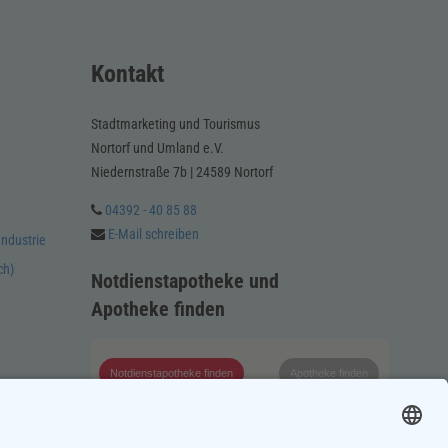
Kontakt
Stadtmarketing und Tourismus
Nortorf und Umland e.V.
Niedernstraße 7b | 24589 Nortorf
04392 - 40 85 88
E-Mail schreiben
Industrie
ch)
Notdienstapotheke und
Apotheke finden
Notdienstapotheke finden
Apotheke finden
Suchen