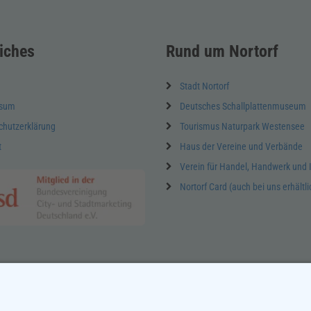
iches
Rund um Nortorf
Stadt Nortorf
ssum
Deutsches Schallplattenmuseum
chutzerklärung
Tourismus Naturpark Westensee
t
Haus der Vereine und Verbände
Verein für Handel, Handwerk und 
Nortorf Card (auch bei uns erhältli