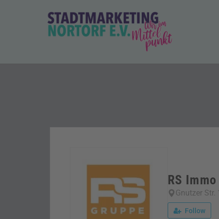
Skip
to
content
Stadtmarketing und
Die Stadt im Mittelpunkt
Tourismus Nortorf und
Umland e.V.
RS Immo
Gnutzer Str.
Follow